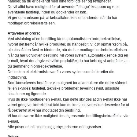
handler, så du er bekendt med dine forpligtelser og rettigheder.
Du vil altid have mulighed for at anvende "tilbage"-knappen og rette
eventuelle tastefejl, inden du godkender dit køb.
Vi gør opmærksom på, at købsaftalen først er bindende, når du har
modtaget ordrebekræftelsen.
Afgivelse af ordre:
Ved afslutning af en bestilling får du automatisk en ordrebekræftelse,
hvoraf det fremgår hvilke produkter, du har bestilt. Vi gør opmærksom på,
at købsaftalen først er bindende, når du har modtaget ordrebekræftelsen.
Når du har udfyldt en bestilling, vil vores system automatisk sende dig en
e-mail, hvori der angives hvilke produkt/er, du har købt og vi anbefaler, at
du gemmer din ordrebekræftelse.
Det er kun et elektronisk svar fra vores system som bekræfter din
indtastning.
Som konsekvens heraf har vi mulighed for at annullere din ordre såfremt
fejlen skyldes: tastefejl, tekniske problemer, leveringssvigt, udsolgte
situationer og lignende.
Hvis du ikke modtager en e-mail, kan dette skyldes at din e-mail ikke har
været gengivet korrekt, i så fald kan du kontakte vores kundeservice for at
få bekræftet at vi har modtaget din bestilling.
Vi har desværre ikke mulighed for at gensende bestillingsbekræftelse via
e-mail.
Alle priser er inkl. moms og gebyr, priserne er dagspriser.