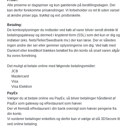
Priser:
Alle priserne er dagspriser og kun gældende på bestillingsdagen. Der
kan derfor forekomme prisændringer. Vi forbeholder os ret til uden varsel
at ændre priser pga. trykfejl og evt. prisforskelle.
Betaling:
De kontooplysninger du indtaster ved køb af varer bliver sendt direkte til
betalingsgateway og dermed i krypteret form (SSL) som det kun er dig og
indløser (eks. Nets/Teller/Swedbank mv.) der kan læse. Der er således
ingen andre der ser eller gemmer oplysningerne om dig. Ved køb med
Dankort eller kreditkort trækkes beløbet fra din konto så snart varen afgår
fra vores forretning.
Det muligt at betale online med følgende betalingsmidler:
JCB
Mastercard
Visa
Visa Elektron
PayEx
Vælger du at betale online via PayEx, så bliver betalinger håndteret af
PayEx som gateway og eRestaurant som hæver.
Der vil fremstå eRestaurant i din bank oversigt som hæver pengene fra
din konto.
Vi vurderer betalinger enkeltvis og derfor kan vi vælge at slå 3DSecure til
ved online betaling.