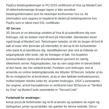
PayExs betalingsløsninger er PCI DSS certificeret af Visa og MasterCard.
Af sikkerhedsmæsige årsager lagrer vi ikke sensitive
betalingsinformation som for eksempel kortnummer hos os. Alt
information som opgives er krypteret til stedet på betalingsiderne hos
PayEx som er sikret med SSL-certifikater.
3D Secure
3D Secure er en teknologi udviklet af Visa til at autentificere dig som
forbruger, når du betaler med dit kort på internettet. Standarden bliver
også brugt af MasterCard. Teknologien betyder, at når du bruger dit kort til
køb af varer eller tjenester på internettet, er det op til din kortudsteder
eller bank til at identificere dig. Identifikationen sker ved at indtaste en
adgangskode eller kode, når de foretager et køb. Via krypteret
kommunikation styres det af kortudstederen gennem en særlig
sikkerheds server. Adgangskoden, har du selv valgt eller er blevet tildelt
af den bank, der har udstedt kortet. Fordelen som forbruger, ved at
anvende en online betalingstjeneste der tilbyder 3DSecure, betyder at du
får en mulighed for at kontrollere, at du er den faktiske kortindehaveren,
hvilket betyder mindre risiko for, at kortet misbruges. VISA´s varemærke,
der angiver, at kort transaktionen er verificeret med 3DSecure er "Verified
by Visa" og MasterCards varemærke er "SecureCode"
Forbehold for ændringer:
korup-pizza.dk forbeholder sig ret til at ændre og opdatere de regler og
betingelser, priser og produkter, der gælder for denne website. Det er