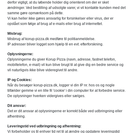
derfor vigtigt, at du løbende holder dig orienteret om der er sket
ændringer. Ved bestilling af udsolgte varer, vi vil kontakte kunden med det
samme gøre opmærksom på dette.
Vi kan heller ikke gøres ansvarlig for forsinkelser eller virus, der er
opstået som følge af brug af e-mails eller brug af internettet.
Misbrug:
Misbrug af korup-pizza.dk medføre til politianmeldelse.
IP adresser bliver logget som hjælp til en evt. efterforskning.
Oplysningerne:
Oplysningerne du giver Korup Pizza (navn, adresse, fastnet telefon,
mobiltelefon, e-mail) vil kun blive brugt til at give dig en bedre service og
vil naturligvis ikke blive videregivet til andre.
IP og Cookies:
Når du besøger korup-pizza.dk, logger vi din IP nr. hos os og nogle
tilfælder gemme vi en lille fil 'cookie' i din computer for at forbedre service.
De oplysninger hverken vidergives eller sælges.
Dit ansvar:
Det er dit ansvar at oplysningerne er korrekt både ved udbringning eller
afhentning.
Leveringstid ved udbringning og afhentning:
Vi forbeholder os til enhver tid ret til at ændre og opdatere leveringstid