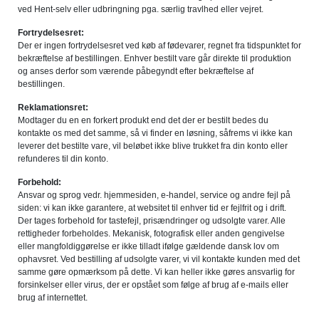
ved Hent-selv eller udbringning pga. særlig travlhed eller vejret.
Fortrydelsesret:
Der er ingen fortrydelsesret ved køb af fødevarer, regnet fra tidspunktet for
bekræftelse af bestillingen. Enhver bestilt vare går direkte til produktion
og anses derfor som værende påbegyndt efter bekræftelse af
bestillingen.
Reklamationsret:
Modtager du en en forkert produkt end det der er bestilt bedes du
kontakte os med det samme, så vi finder en løsning, såfrems vi ikke kan
leverer det bestilte vare, vil beløbet ikke blive trukket fra din konto eller
refunderes til din konto.
Forbehold:
Ansvar og sprog vedr. hjemmesiden, e-handel, service og andre fejl på
siden: vi kan ikke garantere, at websitet til enhver tid er fejlfrit og i drift.
Der tages forbehold for tastefejl, prisændringer og udsolgte varer. Alle
rettigheder forbeholdes. Mekanisk, fotografisk eller anden gengivelse
eller mangfoldiggørelse er ikke tilladt ifølge gældende dansk lov om
ophavsret. Ved bestilling af udsolgte varer, vi vil kontakte kunden med det
samme gøre opmærksom på dette. Vi kan heller ikke gøres ansvarlig for
forsinkelser eller virus, der er opstået som følge af brug af e-mails eller
brug af internettet.